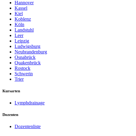
Hannover
Kassel
Kiel
Koblenz
Köln
Landstuhl
Leer
Leipzig
Ludwigsburg
Neubrandenburg
Osnabrück
Quakenbrück
Rostock
Schwerin
Trier
Kursarten
Lymphdrainage
Dozenten
Dozentenliste