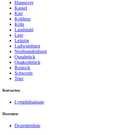
Hannover
Kassel
Kiel
Koblenz
Köln
Landstuhl
Leer
Leipzig
Ludwigsburg
Neubrandenburg
Osnabrück
Quakenbrück
Rostock
Schwerin
Trier
Kursarten
Lymphdrainage
Dozenten
Dozentenliste