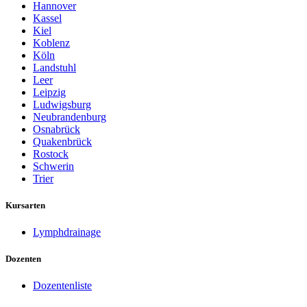
Hannover
Kassel
Kiel
Koblenz
Köln
Landstuhl
Leer
Leipzig
Ludwigsburg
Neubrandenburg
Osnabrück
Quakenbrück
Rostock
Schwerin
Trier
Kursarten
Lymphdrainage
Dozenten
Dozentenliste