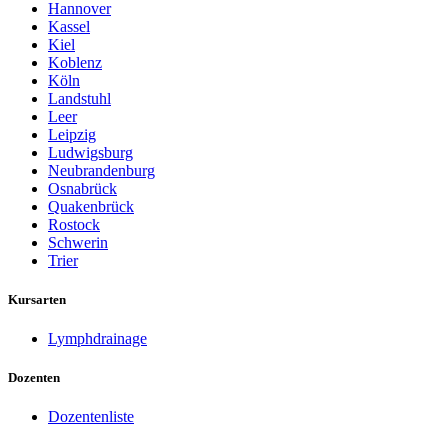
Hannover
Kassel
Kiel
Koblenz
Köln
Landstuhl
Leer
Leipzig
Ludwigsburg
Neubrandenburg
Osnabrück
Quakenbrück
Rostock
Schwerin
Trier
Kursarten
Lymphdrainage
Dozenten
Dozentenliste